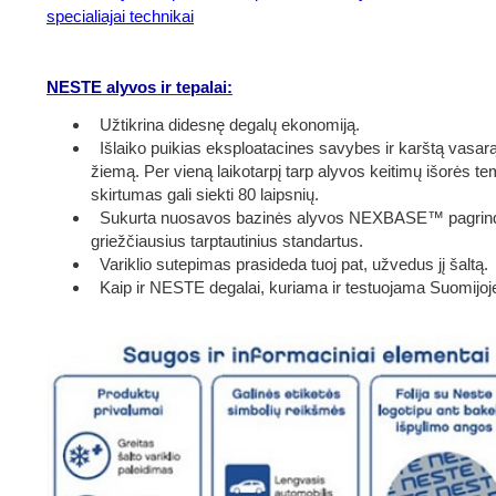
specialiajai technikai
NESTE alyvos ir tepalai:
Užtikrina didesnę degalų ekonomiją.
Išlaiko puikias eksploatacines savybes ir karštą vasarą,
žiemą. Per vieną laikotarpį tarp alyvos keitimų išorės t
skirtumas gali siekti 80 laipsnių.
Sukurta nuosavos bazinės alyvos NEXBASE™ pagrindu
griežčiausius tarptautinius standartus.
Variklio sutepimas prasideda tuoj pat, užvedus jį šaltą.
Kaip ir NESTE degalai, kuriama ir testuojama Suomijoj