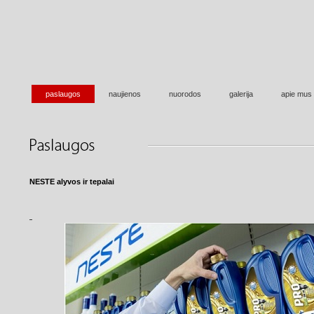
paslaugos
naujienos
nuorodos
galerija
apie mus
NESTE alyvos ir tepalai