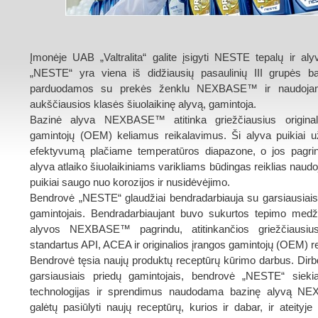
Įmonėje UAB „Valtralita“ galite įsigyti NESTE tepalų ir al
„NESTE“ yra viena iš didžiausių pasaulinių III grupės ba
parduodamos su prekės ženklu NEXBASE™ ir naudoja
aukščiausios klasės šiuolaikinę alyvą, gamintoja.
Bazinė alyva NEXBASE™ atitinka griežčiausius original
gamintojų (OEM) keliamus reikalavimus. Ši alyva puikiai užt
efektyvumą plačiame temperatūros diapazone, o jos pagri
alyva atlaiko šiuolaikiniams varikliams būdingas reiklias naudo
puikiai saugo nuo korozijos ir nusidėvėjimo.
Bendrovė „NESTE“ glaudžiai bendradarbiauja su garsiausiais
gamintojais. Bendradarbiaujant buvo sukurtos tepimo medž
alyvos NEXBASE™ pagrindu, atitinkančios griežčiausius 
standartus API, ACEA ir originalios įrangos gamintojų (OEM) r
Bendrovė tęsia naujų produktų receptūrų kūrimo darbus. Dir
garsiausiais priedų gamintojais, bendrovė „NESTE“ siekia
technologijas ir sprendimus naudodama bazinę alyvą 
galėtų pasiūlyti naujų receptūrų, kurios ir dabar, ir ateityje 