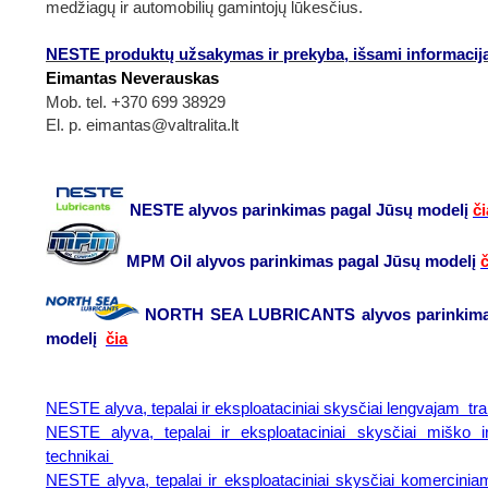
medžiagų ir automobilių gamintojų lūkesčius.
NESTE produktų užsakymas ir prekyba, išsami informacij
Eimantas Neverauskas
Mob. tel. +370 699 38929
El. p. eimantas
@valtralita.lt
NESTE alyvos parinkimas pagal Jūsų modelį
či
MPM Oil alyvos parinkimas pagal Jūsų modelį
č
NORTH SEA LUBRICANTS alyvos parinkima
modelį
čia
NESTE alyva, tepalai ir eksploataciniai skysčiai lengvajam tr
NESTE alyva, tepalai ir eksploataciniai skysčiai miško 
technikai
NESTE alyva, tepalai ir eksploataciniai skysčiai komerciniam