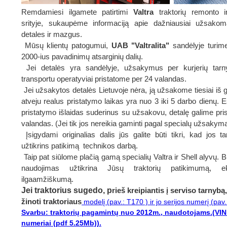
Remdamiesi ilgamete patirtimi
Valtra
traktorių remonto i
srityje, sukaupėme
informaciją apie dažniausiai užsakom
detales ir mazgus.
Mūsų klientų patogumui,
UAB
"Valtralita"
sandėlyje turim
2000-ius pavadinimų atsarginių dalių.
Jei detalės yra sandėlyje, užsakymus
per kurjerių tar
transportu operatyviai pristatome per 24 valandas.
Jei užsakytos detalės Lietuvoje nėra, ją užsakome tiesiai iš 
atveju realus pristatymo laikas yra nuo 3 iki 5 darbo dienų. E
pristatymo išlaidas suderinus su užsakovu, detalę galime prist
valandas. (Jei tik jos nereikia gaminti pagal specialų užsakymą
Įsigydami originalias dalis jūs galite būti tikri, kad jos ta
užtikrins patikimą technikos darbą.
Taip pat siūlome plačią gamą specialių Valtra ir Shell alyvų. B
naudojimas užtikrina Jūsų traktorių patikimumą, e
ilgaamžiškumą.
Jei traktorius sugedo, p
rieš kreipiantis į serviso tarnybą
žinoti traktoriaus
modelį (pav.: T170 ) ir jo serijos numerį (pav
Svarbu: traktorių pagamintų nuo 2012m., naudotojams.(VIN 
numeriai (pdf 5.25Mb)).