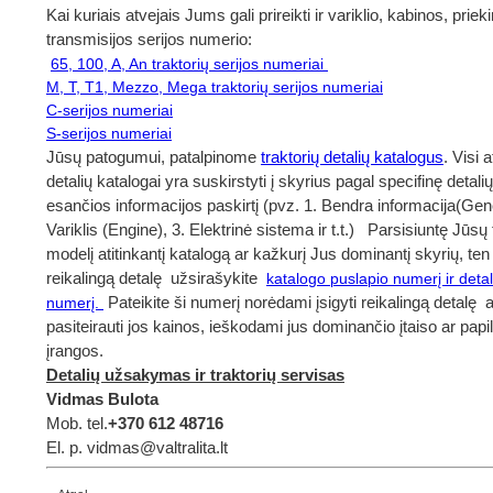
Kai kuriais atvejais Jums gali prireikti ir variklio, kabinos, priekin
transmisijos serijos numerio:
65, 100, A, An traktorių serijos numeriai
M, T, T1, Mezzo, Mega traktorių serijos numeriai
C-serijos numeriai
S-serijos numeriai
Jūsų patogumui, patalpinome
traktorių detalių katalogus
. Visi 
detalių katalogai yra suskirstyti į skyrius pagal specifinę detalių
esančios informacijos paskirtį (pvz. 1. Bendra informacija(Gene
Variklis (Engine), 3. Elektrinė sistema ir t.t.) Parsisiuntę Jūsų
modelį atitinkantį katalogą ar kažkurį Jus dominantį skyrių, t
reikalingą detalę užsirašykite
katalogo puslapio numerį ir deta
Pateikite ši numerį norėdami įsigyti reikalingą detalę
numerį.
pasiteirauti jos kainos, ieškodami jus dominančio įtaiso ar pap
įrangos.
Detalių užsakymas ir traktorių servisas
Vidmas Bulota
Mob. tel.
+370 612 48716
El. p.
vidmas
@valtralita.lt