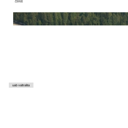
Atgal
uab valtralita